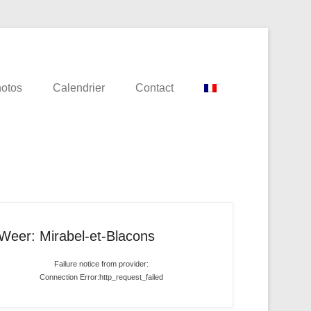
g
otos
Calendrier
Contact
Weer: Mirabel-et-Blacons
Failure notice from provider:
Connection Error:http_request_failed