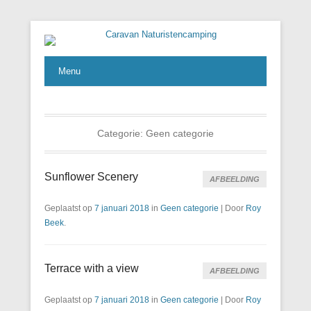
En nog een WordPress site
Caravan Naturistencamping
Menu
Categorie:
Geen categorie
Sunflower Scenery
AFBEELDING
Geplaatst op
7 januari 2018
in
Geen categorie
|
Door
Roy
Beek
.
Terrace with a view
AFBEELDING
Geplaatst op
7 januari 2018
in
Geen categorie
|
Door
Roy