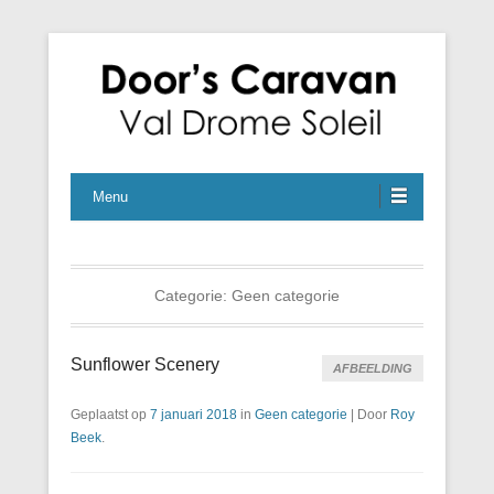
En nog een WordPress site
Caravan Naturistencamping
Menu
Categorie:
Geen categorie
Sunflower Scenery
AFBEELDING
Geplaatst op
7 januari 2018
in
Geen categorie
|
Door
Roy
Beek
.