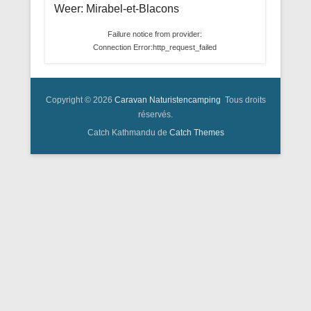
Weer: Mirabel-et-Blacons
Failure notice from provider:
Connection Error:http_request_failed
Copyright © 2026
Caravan Naturistencamping
Tous droits
réservés.
Catch Kathmandu de
Catch Themes