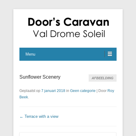
En nog een WordPress site
Caravan Naturistencamping
Menu
Sunflower Scenery
AFBEELDING
Geplaatst op
7 januari 2018
in
Geen categorie
|
Door
Roy
Beek
.
Berichtnavigatie
←
Terrace with a view