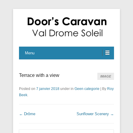
En nog een WordPress site
Caravan Naturistencamping
Menu
Terrace with a view
IMAGE
Posted on
7 janvier 2018
under in
Geen categorie
|
By
Roy
Beek
.
Navigation dans les articles
←
Drôme
Sunflower Scenery
→