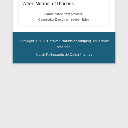
Weer: Mirabel-et-Blacons
Failure notice from provider:
Connection Error:http_request_failed
Copyright © 2026
Caravan Naturistencamping
Tous droits
réservés.
Catch Kathmandu de
Catch Themes